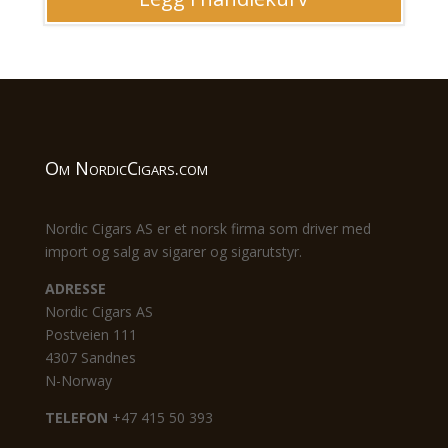
Om NordicCigars.com
Nordic Cigars AS er et norsk firma som driver med
import og salg av sigarer og sigarutstyr.
ADRESSE
Nordic Cigars AS
Postveien 111
4307 Sandnes
N-Norway
TELEFON
+47 415 50 393