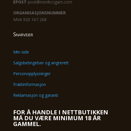
EPOST
post@nordiccigars.com
ORGANISASJONSNUMMER
MVA 920 167 268
Snarveier
Min side
Salgsbetingelser og angrerett
Personopplysninger
Fraktinformasjon
Reklamasjon og garanti
FOR Å HANDLE I NETTBUTIKKEN
MÅ DU VÆRE MINIMUM 18 ÅR
GAMMEL.