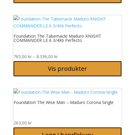
6.533,00 kr
Foundation The Tabernacle Maduro KNIGHT
COMMANDER LE 6 3/4X6 Perfecto
Prisområde:
765,00
kr
–
8.336,00
kr
765,00 kr
Vis produkter
til
8.336,00 kr
Foundation The Wise Man – Maduro Corona Single
263,00
kr
Legg i handlekurv