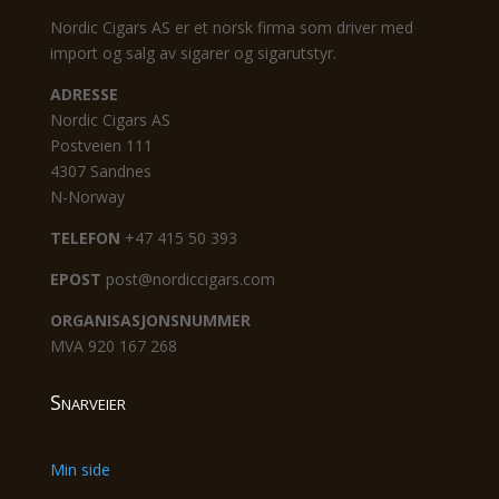
Nordic Cigars AS er et norsk firma som driver med
import og salg av sigarer og sigarutstyr.
ADRESSE
Nordic Cigars AS
Postveien 111
4307 Sandnes
N-Norway
TELEFON
+47 415 50 393
EPOST
post@nordiccigars.com
ORGANISASJONSNUMMER
MVA 920 167 268
Snarveier
Min side