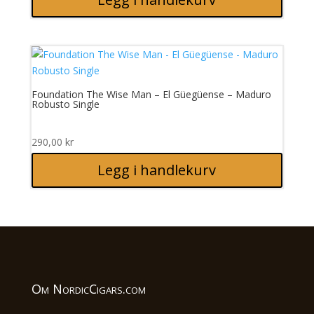
Foundation The Wise Man – El Güegüense – Maduro
Robusto Single
290,00
kr
Legg i handlekurv
Om NordicCigars.com