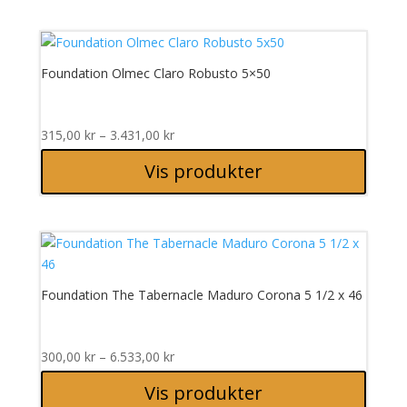
Foundation Olmec Claro Robusto 5×50
Prisområde:
315,00
kr
–
3.431,00
kr
315,00 kr
Vis produkter
til
3.431,00 kr
Foundation The Tabernacle Maduro Corona 5 1/2 x 46
Prisområde:
300,00
kr
–
6.533,00
kr
300,00 kr
Vis produkter
til