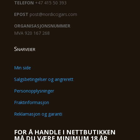
TELEFON
+47 415 50 393
EPOST
post@nordiccigars.com
ORGANISASJONSNUMMER
MVA 920 167 268
Snarveier
Min side
Salgsbetingelser og angrerett
Personopplysninger
Fraktinformasjon
Reklamasjon og garanti
FOR Å HANDLE I NETTBUTIKKEN
MÅ DU VÆRE MINIMUM 18 ÅR