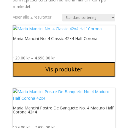
markedet.
Viser alle 2 resultater
Maria Mancini No. 4 Classic 42×4 Half Corona
Prisområde:
129,00
kr
–
4.698,00
kr
129,00 kr
Vis produkter
til
4.698,00 kr
Maria Mancini Postre De Banquete No. 4 Maduro Half
Corona 42×4
Prisområde:
129,00
kr
–
2.935,00
kr