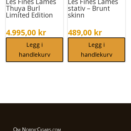
Les Fines Lames
Les Fines Lames
Thuya Burl
stativ – Brunt
Limited Edition
skinn
4.995,00
kr
489,00
kr
Legg i
Legg i
handlekurv
handlekurv
Om NordicCigars.com