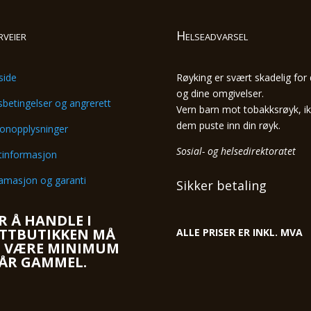
rveier
Helseadvarsel
side
Røyking er svært skadelig for
og dine omgivelser.
sbetingelser og angrerett
Vern barn mot tobakksrøyk, ik
dem puste inn din røyk.
onopplysninger
Sosial- og helsedirektoratet
tinformasjon
amasjon og garanti
Sikker betaling
R Å HANDLE I
TTBUTIKKEN MÅ
ALLE PRISER ER INKL. MVA
 VÆRE MINIMUM
 ÅR GAMMEL.