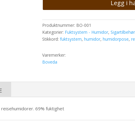
Legg i h
antall
Produktnummer:
BO-001
Kategorier:
Fuktsystem - Humidor
,
Sigartilbehør
Stikkord:
fuktsystem
,
humidor
,
humidorpose
,
r
Varemerker:
Boveda
e
 reisehumidorer. 69% fuktighet