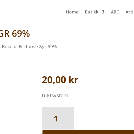
Home
Butikk
ABC
Arti
GR 69%
 Boveda Fuktpose 8gr 69%
20,00
kr
fuktsystem
Boveda
Fuktpose
8gr
69%