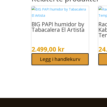
BIG PAPI humidor by
Ra
Tabacalera El Artista
Kab
Te
2.499,00
kr
24
Legg i handlekurv