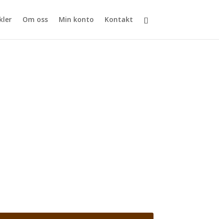
kler
Om oss
Min konto
Kontakt