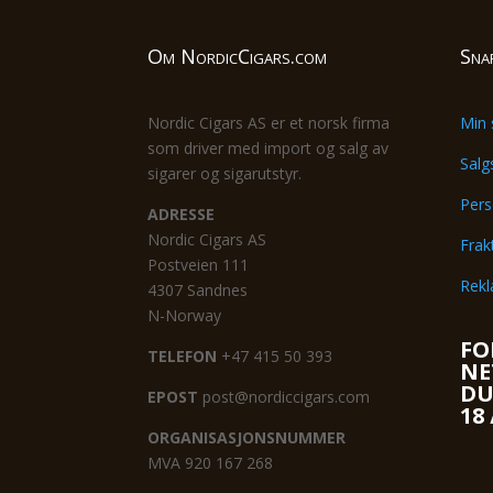
Om NordicCigars.com
Sna
Nordic Cigars AS er et norsk firma
Min 
som driver med import og salg av
Salg
sigarer og sigarutstyr.
Pers
ADRESSE
Nordic Cigars AS
Frak
Postveien 111
Rekl
4307 Sandnes
N-Norway
FO
TELEFON
+47 415 50 393
NE
DU
EPOST
post@nordiccigars.com
18
ORGANISASJONSNUMMER
MVA 920 167 268