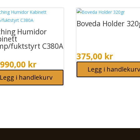
Boveda Holder 320
ching Humidor
inett
mp/fuktstyrt C380A
375,00
kr
.990,00
kr
Legg i handlekur
Legg i handlekurv