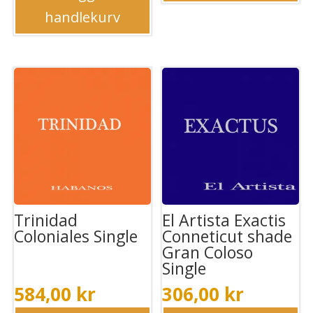
handlekurv
Trinidad
El Artista Exactis
Coloniales Single
Conneticut shade
Gran Coloso
Single
584,00
kr
306,00
kr