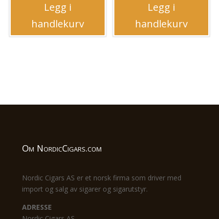
Legg i
Legg i
handlekurv
handlekurv
Om NordicCigars.com
Nordic Cigars AS er et norsk firma som driver med
import og salg av sigarer og sigarutstyr.
ADRESSE
Nordic Cigars AS