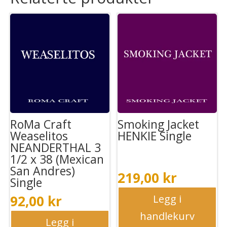
RoMa Craft
Smoking Jacket
Weaselitos
HENKIE Single
NEANDERTHAL 3
1/2 x 38 (Mexican
San Andres)
219,00
kr
Single
92,00
kr
Legg i
handlekurv
Legg i