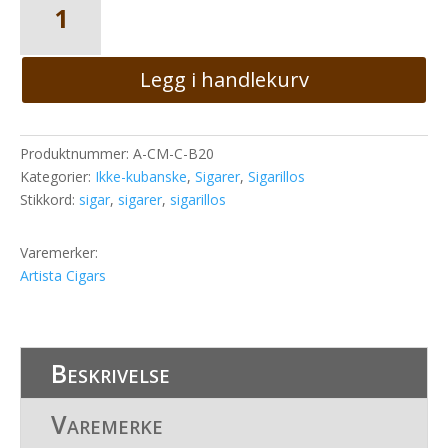
20
Club
Mini
Legg i handlekurv
CLARO
27x4
Sigarillos
antall
Produktnummer:
A-CM-C-B20
Kategorier:
Ikke-kubanske
,
Sigarer
,
Sigarillos
Stikkord:
sigar
,
sigarer
,
sigarillos
Varemerker:
Artista Cigars
Beskrivelse
Varemerke